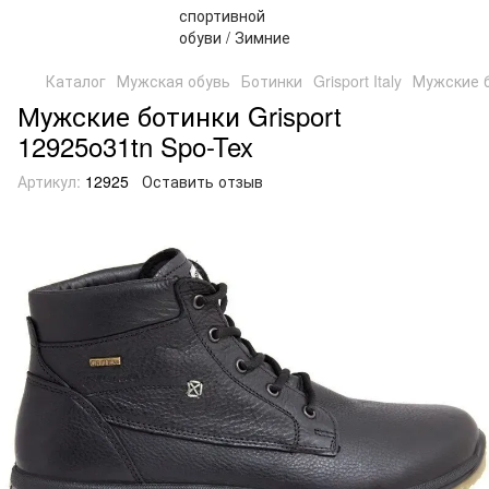
Каталог
Мужская обувь
Ботинки
Grisport Italy
Мужские б
Мужские ботинки Grisport
12925o31tn Spo-Tex
Артикул:
12925
Оставить отзыв