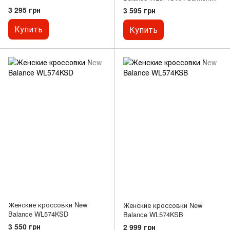
Wash
3 295 грн
3 595 грн
Купить
Купить
Женские кроссовки New
Женские кроссовки New
Balance WL574KSD
Balance WL574KSB
3 550 грн
2 999 грн