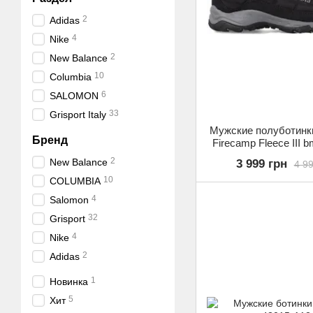
2
Adidas
4
Nike
2
New Balance
10
Columbia
6
SALOMON
33
Grisport Italy
Мужские полуботинк
Бренд
Firecamp Fleece III 
2
New Balance
3 999 грн
4 99
10
COLUMBIA
4
Salomon
32
Grisport
4
Nike
2
Adidas
1
Новинка
5
Хит