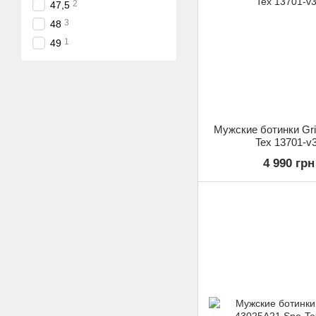
2
47,5
3
48
1
49
Мужские ботинки Gri
Tex 13701-v
4 990 грн