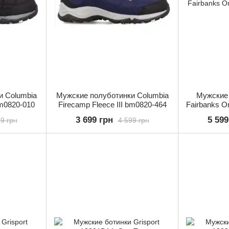
и Columbia
Мужские полуботинки Columbia
Мужские 
bm0820-010
Firecamp Fleece III bm0820-464
Fairbanks O
3 699 грн
5 599
9 грн
4 599 грн