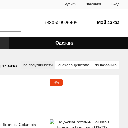
Рус
Укр
Желания
Вход
Мой заказ
+380509926405
Одежда
по популярности
сначала дешевле
по названию
ртировка:
−9%