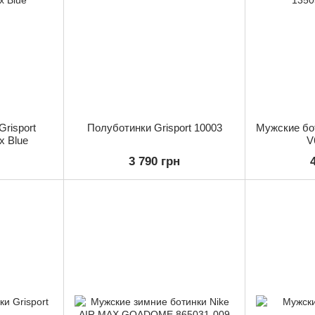
risport
Полуботинки Grisport 10003
Мужские бот
x Blue
V
3 790 грн