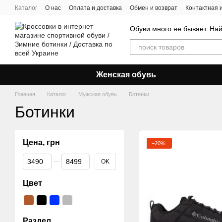
Перейти к основному контенту
Каталог
О нас
Оплата и доставка
Обмен и возврат
Контактная
Обуви много не бывает. Най
Женская обувь
Главная
Каталог
Мужская обувь
Ботинки
Ботинки
Цена, грн
−20%
От Цена, грн
До Цена, грн
OK
Цвет
Раздел