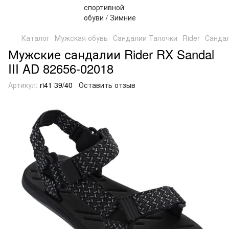
Каталог
Мужская обувь
Сандалии Тапочки
Rider
Санда
Мужские сандалии Rider RX Sandal
III AD 82656-02018
Артикул:
ri41 39/40
Оставить отзыв