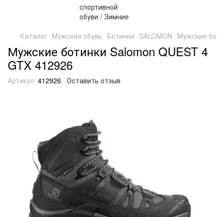
Каталог
Мужская обувь
Ботинки
SALOMON
Мужские бо
Мужские ботинки Salomon QUEST 4
GTX 412926
Артикул:
412926
Оставить отзыв