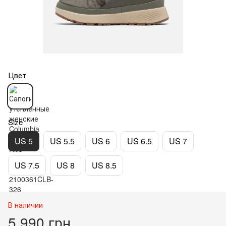
Цвет
Size
US 5
US 5.5
US 6
US 6.5
US 7
US 7.5
US 8
US 8.5
В наличии
5 990 грн