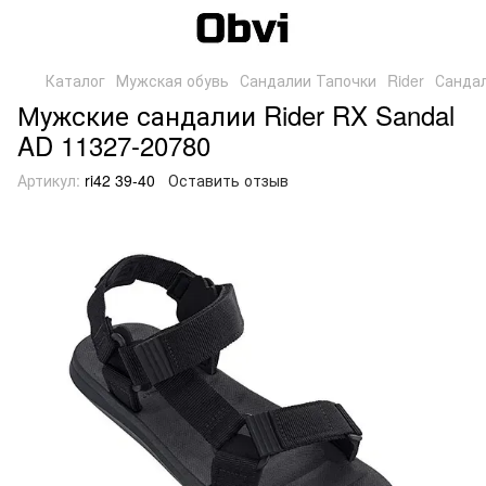
Каталог
Мужская обувь
Сандалии Тапочки
Rider
Санда
Мужские сандалии Rider RX Sandal
AD 11327-20780
Артикул:
ri42 39-40
Оставить отзыв