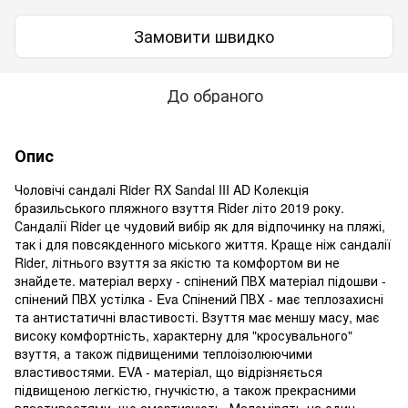
Замовити швидко
До обраного
Опис
Чоловічі сандалі Rider RX Sandal III AD Колекція
бразильського пляжного взуття Rider літо 2019 року.
Сандалії Rider це чудовий вибір як для відпочинку на пляжі,
так і для повсякденного міського життя. Краще ніж сандалії
Rider, літнього взуття за якістю та комфортом ви не
знайдете. матеріал верху - спінений ПВХ матеріал підошви -
спінений ПВХ устілка - Eva Спінений ПВХ - має теплозахисні
та антистатичні властивості. Взуття має меншу масу, має
високу комфортність, характерну для "кросувального"
взуття, а також підвищеними теплоізолюючими
властивостями. EVA - матеріал, що відрізняється
підвищеною легкістю, гнучкістю, а також прекрасними
властивостями, що амортизують. Маломірять на один