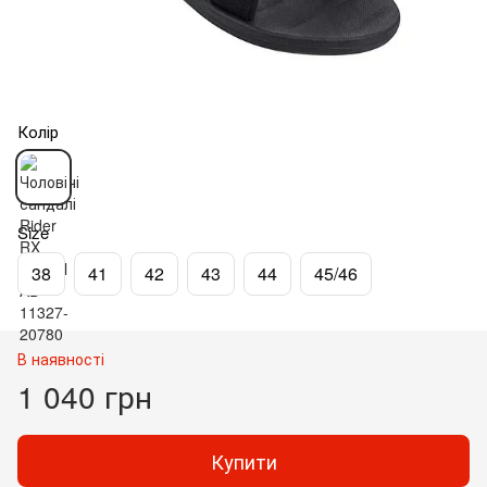
Колір
Size
38
41
42
43
44
45/46
В наявності
1 040 грн
Купити