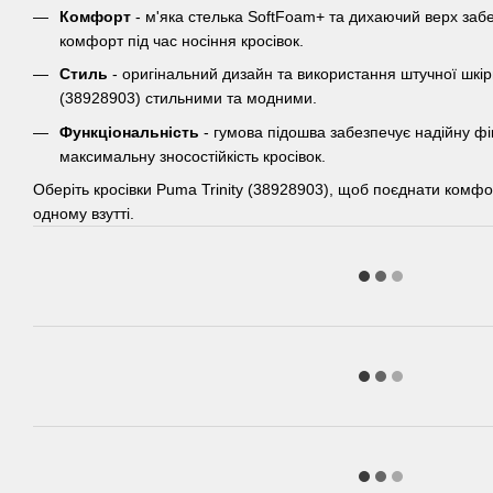
Комфорт
- м'яка стелька SoftFoam+ та дихаючий верх за
комфорт під час носіння кросівок.
Стиль
- оригінальний дизайн та використання штучної шкіри
(38928903) стильними та модними.
Функціональність
- гумова підошва забезпечує надійну фік
максимальну зносостійкість кросівок.
Оберіть кросівки Puma Trinity (38928903), щоб поєднати комфор
одному взутті.