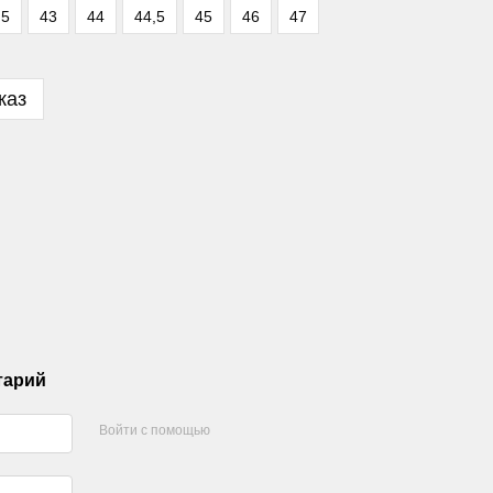
,5
43
44
44,5
45
46
47
каз
тарий
Войти с помощью