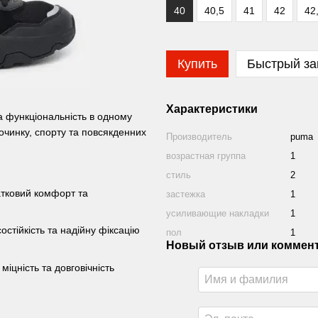
40
40,5
41
42
42
Купить
Быстрый за
Характеристики
та функціональність в одному
починку, спорту та повсякденних
Производитель
puma
возрастная группа
1
стиль
2
атковий комфорт та
застежка
1
усиливающие накладки
1
стійкість та надійну фіксацію
пол
1
Новый отзыв или коммен
міцність та довговічність