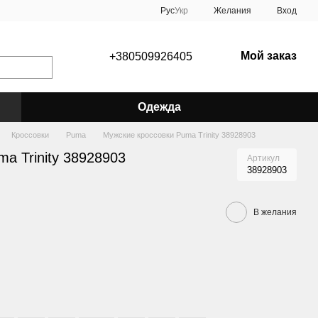
Рус
Укр
Желания
Вход
Мой заказ
+380509926405
Одежда
Кроссовки
Puma
Мужские кроссовки Puma Trinity 38928903
a Trinity 38928903
Артикул
38928903
В желания