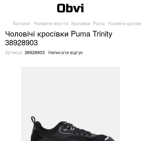
Каталог
Чоловіче взуття
Кросівки
Puma
Чоловічі кросів
Чоловічі кросівки Puma Trinity
38928903
Артикул:
38928903
Написати відгук