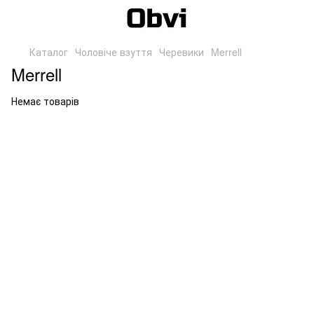
Каталог
Чоловіче взуття
Черевики
Merrell
Merrell
Немає товарів