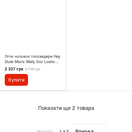
Літні чоловічі топсайдери Hey
Dude Men's Wally Sox Loafer
Black/White
2 327 грн
2 738 грн
Купити
Показати ще 2 товара
Назад
Вперед
1
з 2