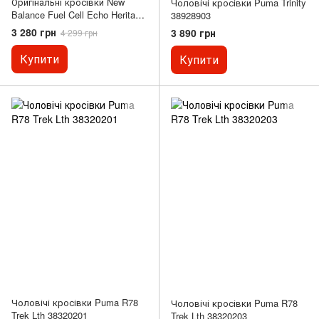
Оригінальні кросівки New
Чоловічі кросівки Puma Trinity
Balance Fuel Cell Echo Heritage
38928903
MFCECCM
3 280 грн
3 890 грн
4 299 грн
Купити
Купити
Чоловічі кросівки Puma R78
Чоловічі кросівки Puma R78
Trek Lth 38320201
Trek Lth 38320203