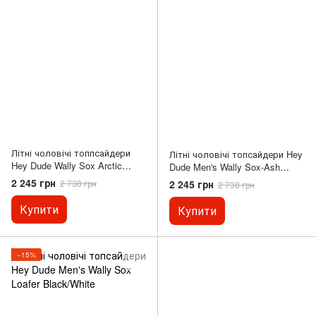
Літні чоловічі топпсайдери
Літні чоловічі топсайдери Hey
Hey Dude Wally Sox Arctic
Dude Men's Wally Sox-Ash
Camo
Оригінал
2 245 грн
2 245 грн
2 738 грн
2 738 грн
Купити
Купити
−15%