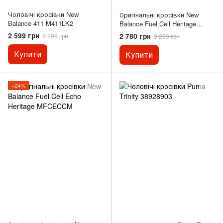
Чоловічі кросівки New
Оригінальні кросівки New
Balance 411 M411LK2
Balance Fuel Cell Heritage
MFCECCV
2 599 грн
2 780 грн
3 299 грн
3 299 грн
Купити
Купити
−24%