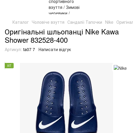
Каталог
Чоловіче взуття
Сандалії Тапочки
Nike
Оригіна
Оригінальні шльопанці Nike Kawa
Shower 832528-400
Артикул:
ta07 7
Написати відгук
ХІТ