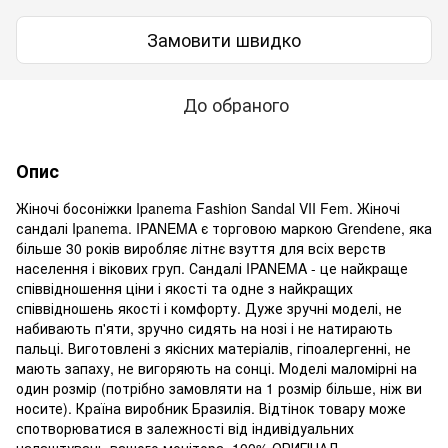
Замовити швидко
До обраного
Опис
Жіночі босоніжки Ipanema Fashion Sandal VII Fem. Жіночі
сандалі Ipanema. IPANEMA є торговою маркою Grendene, яка
більше 30 років виробляє літнє взуття для всіх верств
населення і вікових груп. Сандалі IPANEMA - це найкраще
співвідношення ціни і якості та одне з найкращих
співвідношень якості і комфорту. Дуже зручні моделі, не
набивають п'яти, зручно сидять на нозі і не натирають
пальці. Виготовлені з якісних матеріалів, гіпоалергенні, не
мають запаху, не вигоряють на сонці. Моделі маломірні на
один розмір (потрібно замовляти на 1 розмір більше, ніж ви
носите). Країна виробник Бразилія. Відтінок товару може
спотворюватися в залежності від індивідуальних
налаштувань вашого монітора. 100% ОРИГІНАЛ.