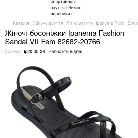
Каталог
Жіноче взуття
Літнє взуття
Ipanema Rider
Босо
Жіночі босоніжки Ipanema Fashion
Sandal VII Fem 82682-20766
Артикул:
ip20 35-36
Написати відгук