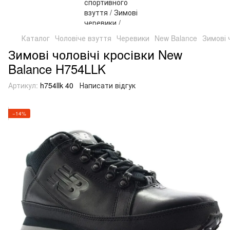
Каталог
Чоловіче взуття
Черевики
New Balance
Зимові 
Зимові чоловічі кросівки New
Balance H754LLK
Артикул:
h754llk 40
Написати відгук
−14%