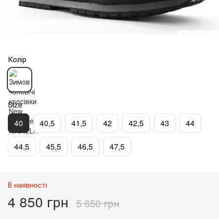
Колір
Size
40
40,5
41,5
42
42,5
43
44
44,5
45,5
46,5
47,5
В наявності
4 850 грн
5 650 грн