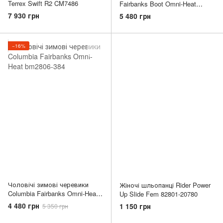
Terrex Swift R2 CM7486
Fairbanks Boot Omni-Heat
bm2806-053
7 930 грн
5 480 грн
−16%
Чоловічі зимові черевики
Жіночі шльопанці Rider Power
Columbia Fairbanks Omni-Heat
Up Slide Fem 82801-20780
bm2806-384
4 480 грн
1 150 грн
5 350 грн