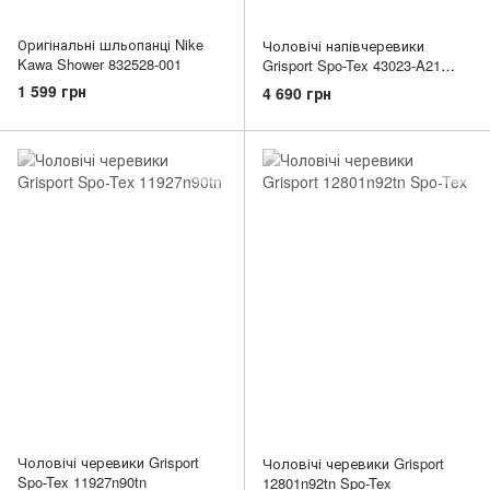
Оригінальні шльопанці Nike
Чоловічі напівчеревики
Kawa Shower 832528-001
Grisport Spo-Tex 43023-A21
Dark Blue
1 599 грн
4 690 грн
Чоловічі черевики Grisport
Чоловічі черевики Grisport
Spo-Tex 11927n90tn
12801n92tn Spo-Tex