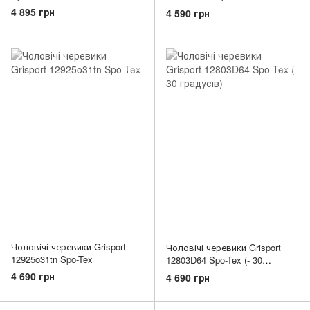
4 895 грн
4 590 грн
Чоловічі черевики Grisport
Чоловічі черевики Grisport
12925o31tn Spo-Tex
12803D64 Spo-Tex (- 30
градусів)
4 690 грн
4 690 грн