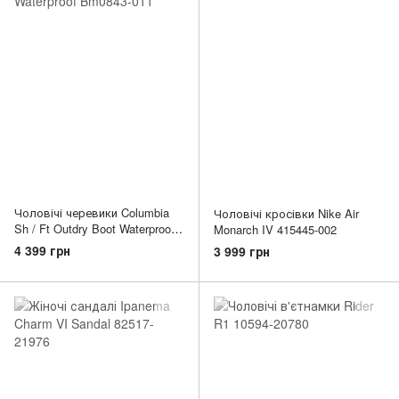
Чоловічі черевики Columbia
Чоловічі кросівки Nike Air
Sh / Ft Outdry Boot Waterproof
Monarch IV 415445-002
Bm0843-011
4 399 грн
3 999 грн