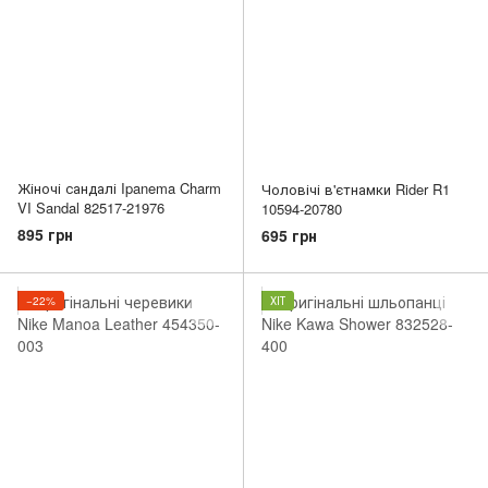
Жіночі сандалі Ipanema Charm
Чоловічі в'єтнамки Rider R1
VI Sandal 82517-21976
10594-20780
895 грн
695 грн
−22%
ХІТ