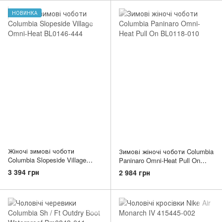
НОВИНКА
Жіночі зимові чоботи
Зимові жіночі чоботи Columbia
Columbia Slopeside Village
Paninaro Omni-Heat Pull On
Omni-Heat BL0146-444
BL0118-010
3 394 грн
2 984 грн